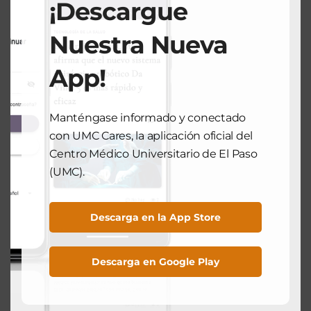
En reconocimiento a las personas
¡Descargue
jubiladas del UMC El Paso este otoño
December 12, 2025
Nuestra Nueva
App!
Search
Manténgase informado y conectado
con UMC Cares, la aplicación oficial del
Search
Centro Médico Universitario de El Paso
(UMC).
Artículos Recientes
Descarga en la App Store
¿Son alergias o un resfriado? Cómo identificar la
diferencia
Descarga en Google Play
Fondos estatales ayudarán a fortalecer el programa de la
Unidad Móvil de Atención de Accidentes