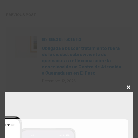
PREVIOUS POST
HISTORIAS DE PACIENTES
Obligada a buscar tratamiento fuera
de la ciudad, sobreviviente de
quemaduras reflexiona sobre la
necesidad de un Centro de Atención
a Quemaduras en El Paso
December 12, 2025
Close
this
modu
NEXT POST
NOTICIAS DEL HOSPITAL