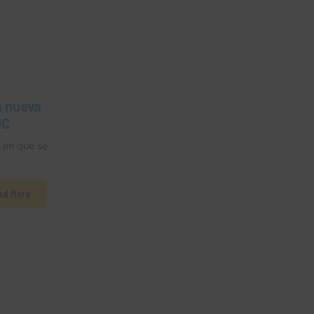
la nueva
MC
 en que se
ad More