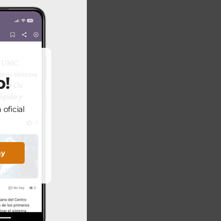
inúa
ad More
p!
oficial
pués del
ay
 como un
ad More