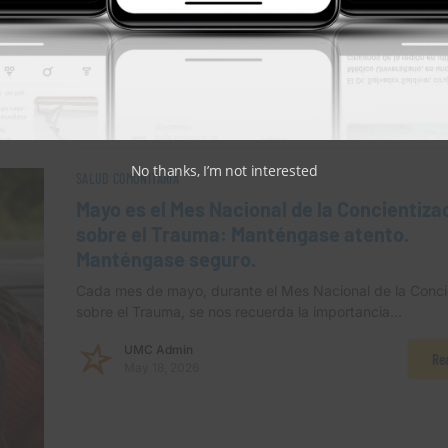
No thanks, I’m not interested
SALUD COMUNITARIA
Mayo es el Mes Nacional de la Concientiza
sobre el Trauma: Manténgase atento.
Manténgase seguro.
Cada mes de mayo, durante el Mes Nacional de la Conci
sobre el Trauma, se nos recuerda la importancia…
UMC Admin
Re
May 18, 2026