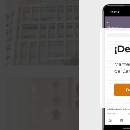
¡De
Mantén
del Ce
D