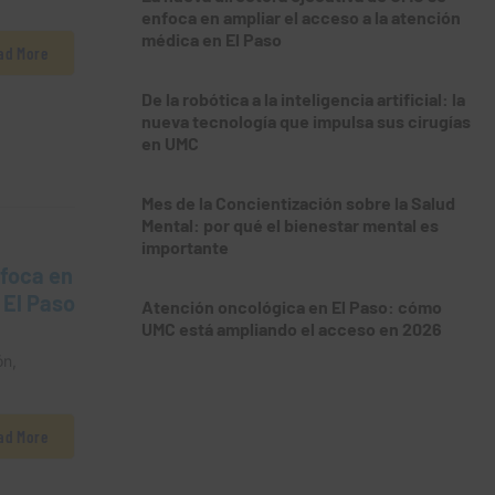
enfoca en ampliar el acceso a la atención
médica en El Paso
ad More
De la robótica a la inteligencia artificial: la
nueva tecnología que impulsa sus cirugías
en UMC
Mes de la Concientización sobre la Salud
Mental: por qué el bienestar mental es
importante
nfoca en
 El Paso
Atención oncológica en El Paso: cómo
UMC está ampliando el acceso en 2026
ón,
ad More