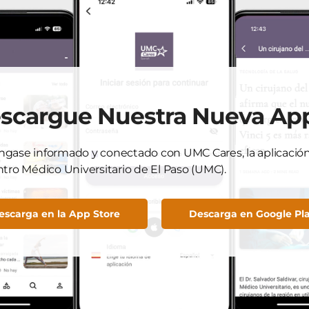
El acceso a una atención oncológica de alta calidad cont
evolucionando en El Paso, y UMC está liderando…
UMC Admin
Re
May 22, 2026
scargue Nuestra Nueva Ap
gase informado y conectado con UMC Cares, la aplicación 
ntro Médico Universitario de El Paso (UMC).
SALUD COMUNITARIA
El “cuarto trimestre”: la salud mental des
escarga en la App Store
Descarga en Google Pl
nacimiento del bebé
La llegada de un nuevo bebé al hogar suele describirse
momento de alegría, pero también es…
UMC Admin
Re
May 20, 2026