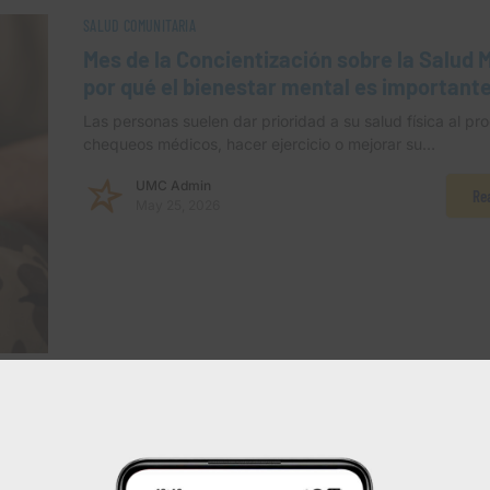
SALUD COMUNITARIA
Mes de la Concientización sobre la Salud 
por qué el bienestar mental es important
Las personas suelen dar prioridad a su salud física al p
chequeos médicos, hacer ejercicio o mejorar su…
UMC Admin
Re
May 25, 2026
NOTICIAS DE UMC
Atención oncológica en El Paso: cómo UM
ampliando el acceso en 2026