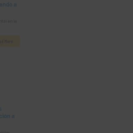
rando a
tal en la
ad More
s
ción a
quier