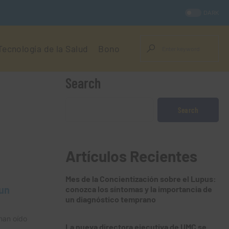
DARK
Tecnología de la Salud
Bono
Search
Search
Artículos Recientes
Mes de la Concientización sobre el Lupus:
 un
conozca los síntomas y la importancia de
un diagnóstico temprano
han oído
La nueva directora ejecutiva de UMC se