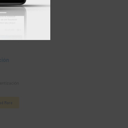
ción
entización
ad More