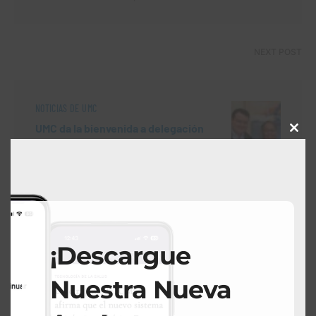
NEXT POST
NOTICIAS DE UMC
UMC da la bienvenida a delegación
Close
del Consulado de México para un
this
recorrido especial por el hospital
modu
April 3, 2025
Search
¡Descargue
Nuestra Nueva
Search