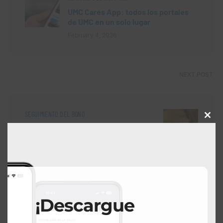
UMC Cares App: todos los portales
de UMC en un solo lugar
February 4, 2026
NEXT POST
SEGUIMIENTO DEL BONO
Close
UMC Bond Watch: todas las
this
modu
actualizaciones de proyectos en un
solo lugar
February 5, 2026
¡Descargue
Search