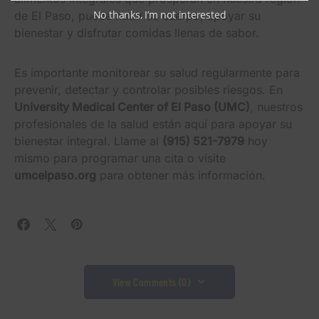
No thanks, I’m not interested
de El Paso, puede nutrir su cuerpo, apoyar su
bienestar y disfrutar comidas llenas de sabor.
Es importante monitorear su salud regularmente para
prevenir, detectar y controlar posibles riesgos. En
University Medical Center of El Paso (UMC)
, nuestros
profesionales de la salud están aquí para apoyar su
bienestar integral. Llame al
(915) 521-7979
hoy
mismo para programar una cita o visite
umcelpaso.org
para obtener más información.
View Comments (0)