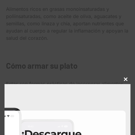
Alimentos ricos en grasas monoinsaturadas y
poliinsaturadas, como aceite de oliva, aguacates y
semillas, como linaza y chía, aportan nutrientes que
ayudan al cuerpo a regular la inflamación y apoyan la
salud del corazón.
Cómo armar su plato
Close
Estas son formas prácticas de incorporar alimentos
this
antiinflamatorios en sus comidas diarias:
modu
Haga que los vegetales sean el centro de su
plato. Comience con una porción grande de
verduras de hoja verde o vegetales coloridos.
Elija granos integrales como arroz integral,
¡Descargue