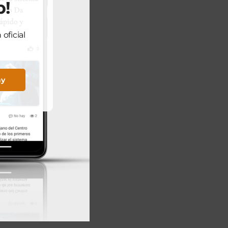
p!
oficial
ay