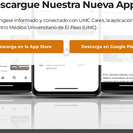
ricos de baja energía de manera continua para mantener
scargue Nuestra Nueva Ap
as que los ICD detectan ritmos irregulares o pausas y
 el ritmo normal.
gase informado y conectado con UMC Cares, la aplicación 
ntro Médico Universitario de El Paso (UMC).
a atención especializada por problemas de ritmo cardíaco,
 o agendar una cita fácilmente. Visite
915) 593-5999 para comunicarse con la clínica y dar un
escarga en la App Store
Descarga en Google Pl
orazón.
inguna actualización.
View Comments (0)