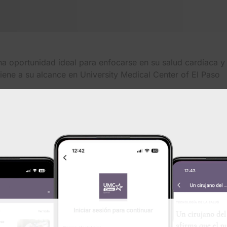
na oportunidad ideal para enfocarse en su salud cardíaca y
tiene a su alcance en University Medical Center of El Paso
 UMC
ofrece servicios avanzados de manejo del ritmo
po de electrofisiólogos certificados. Estos especialistas
 los latidos irregulares del corazón, ayudando a los
 sano y funcionando adecuadamente.
, por sus siglas en inglés) implica el control y monitoreo
mediante pequeños dispositivos con batería que se implantan
razón. Los dispositivos más comunes son los marcapasos y
 implantables (ICD, por sus siglas en inglés). Los