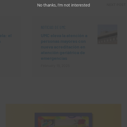
No thanks, I’m not interested
NEXT POST
NOTICIAS DE UMC
la: el
UMC eleva la atención a
a
personas mayores con
nueva acreditación en
atención geriátrica de
emergencias
February 19, 2025