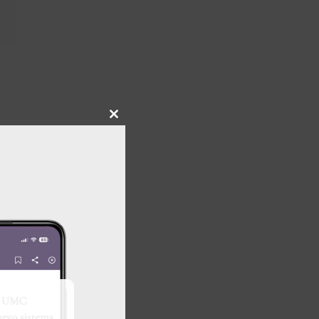
Close
this
module