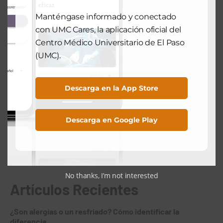
Manténgase informado y conectado
SALUD COMUNITARIA
con UMC Cares, la aplicación oficial del
Prepárate para el otoño con estos 6
nutrientes que fortalecen el sistema
Centro Médico Universitario de El Paso
inmunológico
(UMC).
September 23, 2024
Descarga en la App Store
Search
Descarga en Google Play
Search
No thanks, I’m not interested
Artículos Recientes
¿Son alergias o un resfriado? Cómo identificar la
diferencia