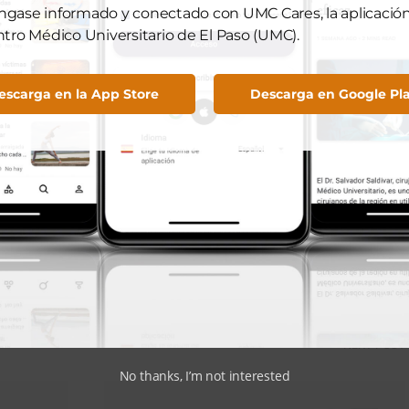
bligatorio.
gase informado y conectado con UMC Cares, la aplicación 
ntro Médico Universitario de El Paso (UMC).
continuar fortaleciendo alianzas en nuestra comunidad.
escarga en la App Store
Descarga en Google Pl
s del bono de UMC y cómo darán forma al futuro de la
re las actualizaciones en el sitio
Bono UMC Cares
.
View Comments (0)
NEXT POST
No thanks, I’m not interested