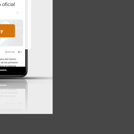
oficial
ay