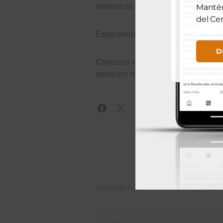
asistencia (RSVP), aunque no es o
Mantén
del Ce
Esperamos darle la bienvenida y 
D
Conozca más sobre las iniciativa
atención médica en El Paso. Explo
PREVIOUS POST