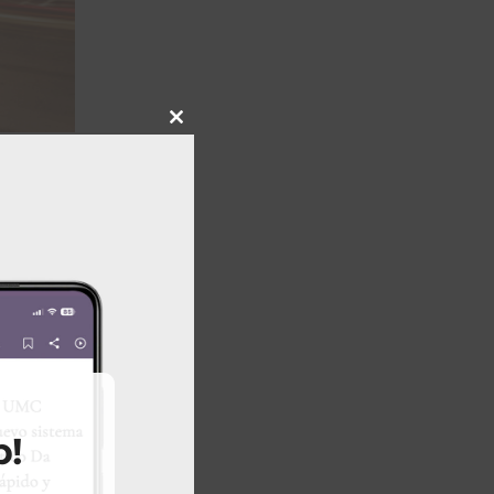
Close
this
module
p!