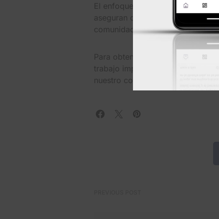
El enfoque holístico de UMC, su 
aseguran que la atención vital pa
comunidad de El Paso y los resid
Para obtener más información so
trabajo impactante, visite
www.umc
nuestro compromiso con la atenci
PREVIOUS POST