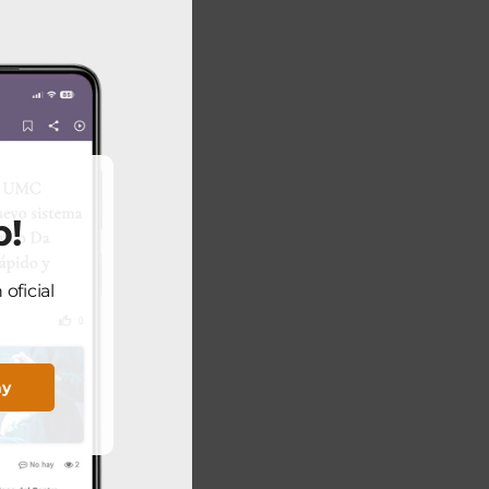
p!
oficial
ay