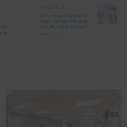
NOTICIAS DE UMC
el
Otro Primer Logro en El
Paso: UMC Introduce el
400
Uso del Robot Da Vinci 5
 para
August 2, 2024