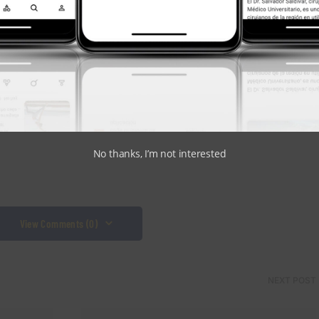
equipo de expertos y su tecnología de vanguardia
ra los accidentes cerebrovasculares esté accesible para la
entes de todo el oeste de Texas y el sur de Nuevo México.
bre el Departamento de Neurociencias de UMC y su
elpaso.org/stroke
. Siempre hay más que aprender sobre
ón de los accidentes cerebrovasculares.
No thanks, I’m not interested
View Comments (0)
NEXT POST