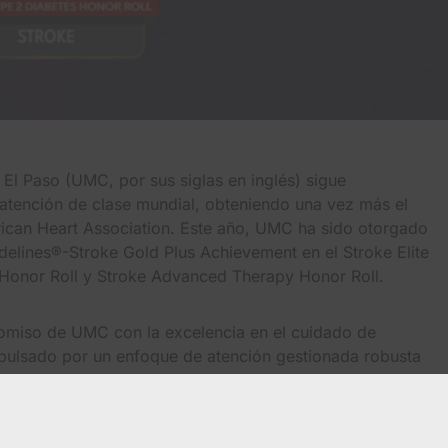
 El Paso (UMC, por sus siglas en inglés) sigue
 atención de clase mundial, obteniendo una vez más el
ican Heart Association. Este año, UMC ha sido otorgado
delines®-Stroke Gold Plus Achievement en el Stroke Elite
 Honor Roll y Stroke Advanced Therapy Honor Roll.
omiso de UMC con la excelencia en el cuidado de
pulsado por un enfoque de atención gestionada robusta
as y el cuidado holístico. Los criterios de los premios se
pilados desde enero de 2021 hasta diciembre de 2023,
 de UMC de atención al paciente de primera categoría y