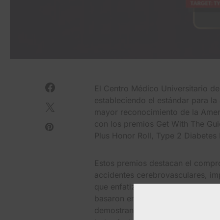
El Centro Médico Universitario de
estableciendo el estándar para la
mayor reconocimiento de la Amer
con los premios Get With The Gui
Plus Honor Roll, Type 2 Diabetes
Estos premios destacan el compr
accidentes cerebrovasculares, im
que enfatiza las medidas preventiv
basaron en datos completos reco
demostrando la entrega constante