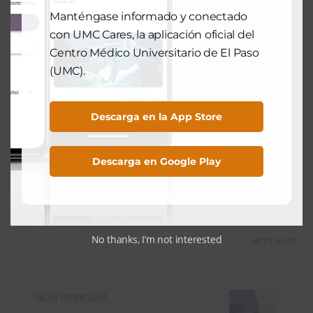
View Comments (0)
Manténgase informado y conectado
con UMC Cares, la aplicación oficial del
Centro Médico Universitario de El Paso
PREVIOUS POST
(UMC).
Descarga en la App Store
SEGUIMIENTO DEL BONO
Qué significa el nuevo programa de
bonos de UMC para su factura de
Descarga en Google Play
impuestos en El Paso
August 6, 2025
No thanks, I’m not interested
NEXT POST
SALUD COMUNITARIA