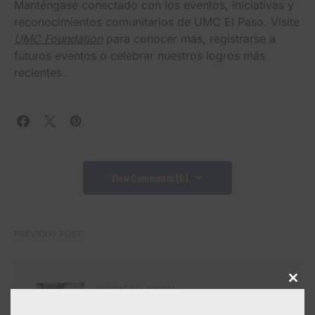
Manténgase conectado con los eventos, iniciativas y
reconocimientos comunitarios de UMC El Paso. Visite
UMC Foundation
para conocer más, registrarse a
futuros eventos o celebrar nuestros logros más
recientes.
View Comments (0)
PREVIOUS POST
Close
NOTICIAS DEL HOSPITAL
this
modu
La detección temprana salva vidas: