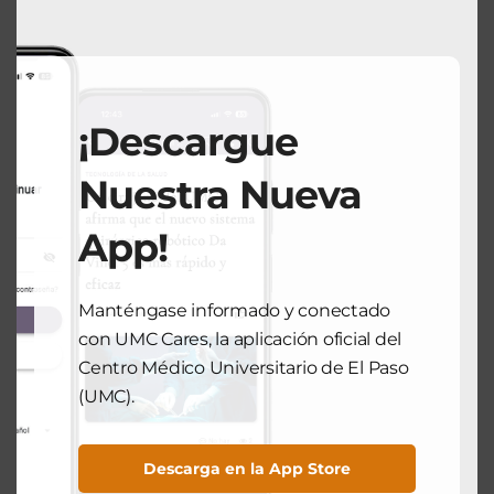
Broncoscopía robótica Ion en UMC
November 25, 2025
¡Descargue
NEXT POST
Nuestra Nueva
SALUD COMUNITARIA
App!
Mes Nacional de Concientización
sobre la Enfermedad de Alzheimer
November 28, 2025
Manténgase informado y conectado
con UMC Cares, la aplicación oficial del
Centro Médico Universitario de El Paso
(UMC).
Search
Descarga en la App Store
Search