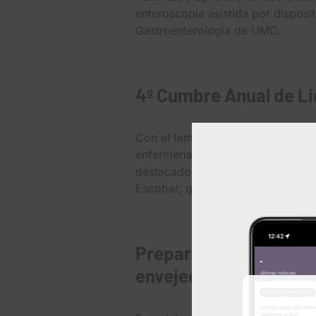
enteroscopía asistida por disposi
Gastroenterología de UMC.
4º Cumbre Anual de Li
Con el tema “Courage to Lead” (Va
enfermería para un día de inspir
destacados estuvieron las ponenc
Escobar, quienes compartieron me
Preparando cuidadore
envejecimiento