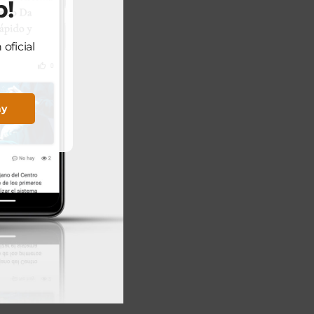
p!
oficial
ay