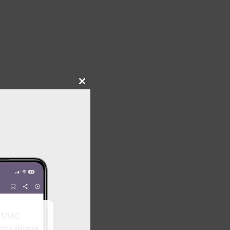
Close
this
module