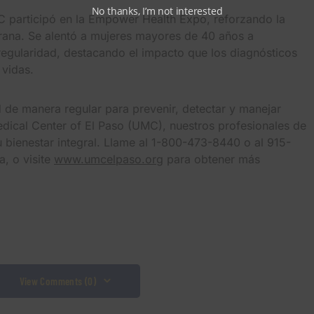
No thanks, I’m not interested
participó en la Empower Health Expo, reforzando la
rana. Se alentó a mujeres mayores de 40 años a
egularidad, destacando el impacto que los diagnósticos
 vidas.
 de manera regular para prevenir, detectar y manejar
edical Center of El Paso (UMC), nuestros profesionales de
u bienestar integral. Llame al 1-800-473-8440 o al 915-
, o visite
www.umcelpaso.org
para obtener más
View Comments (0)