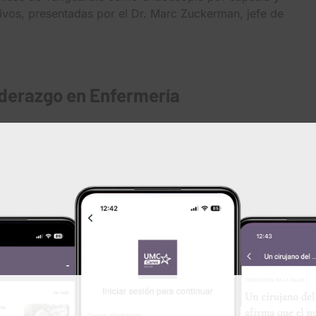
tivos, presentadas por el Dr. Marc Zuckerman, jefe de
derazgo en Enfermería
lor para liderar), la cumbre reunió a líderes de
ación y crecimiento profesional. Entre los momentos más
ias de Jacqueline Medland, PhD, y la congresista Verónica
nsajes motivadores sobre liderar con propósito.
s para una población en